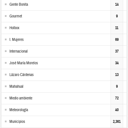
Gente Bonita
14
Gourmet
9
Holbox
11
I. Mujeres
69
Internacional
37
José María Morelos
34
Lázaro Cárdenas
13
Mahahual
9
Medio ambiente
72
Meteorología
40
Municipios
2,361