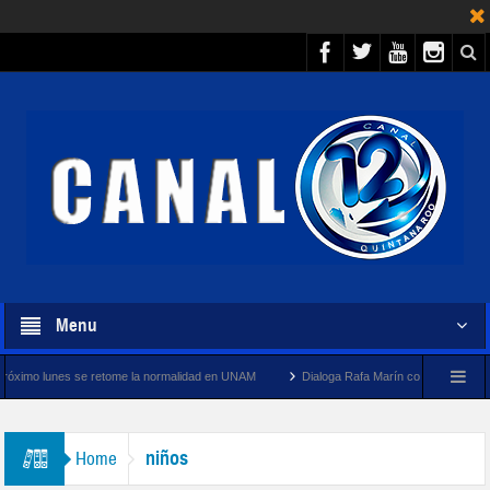
Menu
se retome la normalidad en UNAM
Dialoga Rafa Marín con pescadores y cooperativista
niños
Home