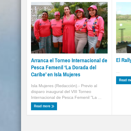
El Ral
Arranca el Torneo Internacional de
Pesca Femenil ‘La Dorada del
...
Caribe’ en Isla Mujeres
Read m
Isla Mujeres (Redacción).- Previo al
disparo inaugural del VIII Torneo
Internacional de Pesca Femenil "La ...
Read more