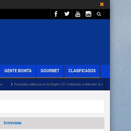
GENTE BONITA
GOURMET
CLASIFICADOS
lda militancia en la Región 227 el llamado a defender la soberanía nacional junto a Rafa Marí
Entrevistas