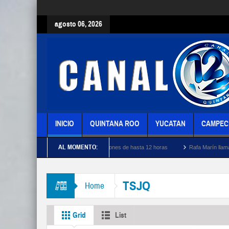
agosto 06, 2026
INICIO
QUINTANA ROO
YUCATAN
CAMPEC
AL MOMENTO:
n Playa del Carmen por apagones de hasta 12 horas
Rafa Marín llama en Kantunilkín 
TSJQ
Home
Grid
List