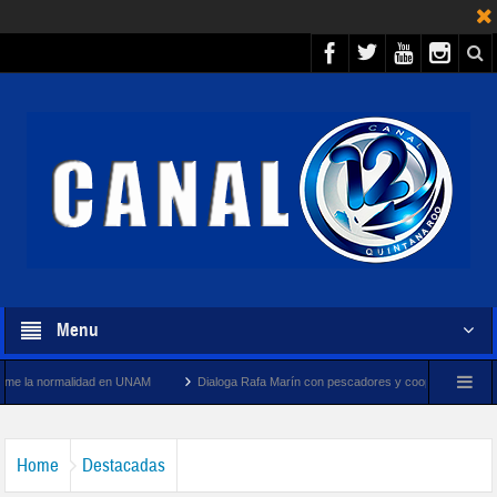
Menu
ad en UNAM
Dialoga Rafa Marín con pescadores y cooperativistas turísticos de Puerto
Home
Destacadas