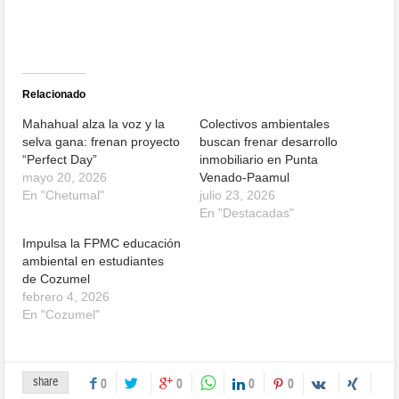
Relacionado
Mahahual alza la voz y la
Colectivos ambientales
selva gana: frenan proyecto
buscan frenar desarrollo
“Perfect Day”
inmobiliario en Punta
mayo 20, 2026
Venado-Paamul
En "Chetumal"
julio 23, 2026
En "Destacadas"
Impulsa la FPMC educación
ambiental en estudiantes
de Cozumel
febrero 4, 2026
En "Cozumel"
share
0
0
0
0