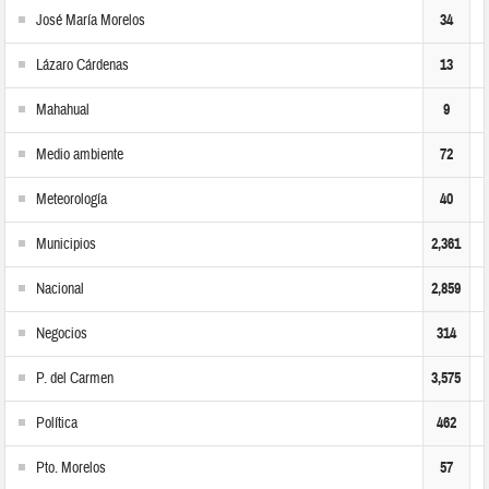
José María Morelos
34
Lázaro Cárdenas
13
Mahahual
9
Medio ambiente
72
Meteorología
40
Municipios
2,361
Nacional
2,859
Negocios
314
P. del Carmen
3,575
Política
462
Pto. Morelos
57