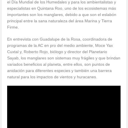
el Día Mundial de los Humedales y para los ambientalistas y
especialistas en Quintana Roo, uno de los ecosistemas más
importantes son los manglares, debido a que son el eslabón
principal entre la sana naturaleza del área Marina y Tierra
Firme.
En entrevista con Guadalupe de la Rosa, coordinadora de
programas de la AC en pro del medio ambiente, Moce Yax
Cuxtal y, Roberto Rojo, biólogo y director del Planetario
Sayab, los manglares son sistemas muy frágiles y que brindan
variados beneficios al planeta, entre ellos, son puntos de
anidación para diferentes especies y también una barrera
natural para los impactos de vientos y huracanes.