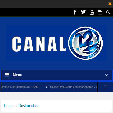
Menu
lidad en UNAM
Dialoga Rafa Marín con pescadores y cooperativistas turísticos de Pue
Home
Destacadas