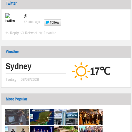
Twitter
@
57 años ago
Follow
Reply
Retweet
Favorite
Weather
Sydney
17℃
Today
08/08/2026
Most Popular