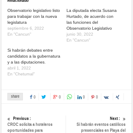
Relacionado
Observatorio legislativo listo
La diputada electa Susana
para trabajar con la nueva
Hurtado, de acuerdo con
legislatura
las funciones del
septiembre 6, 2022
Observatorio Legislativo
En "Cancun"
junio 30, 2022
En "Cancun"
Si habrán debates entre
candidatos a la gubernatura
y a las diputaciones.
abril 1, 2022
En "Chetumal"
share
0
0
0
0
Previous :
Next :
CROC solicita a hoteleros
Si habrán eventos católicos
oportunidades para
presenciales en Playa del