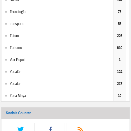
Social
Tecnología
75
transporte
55
Tulum
226
Turismo
610
Vox Populi
1
Yucatán
124
Yucatan
217
Zona Maya
10
Socials Counter