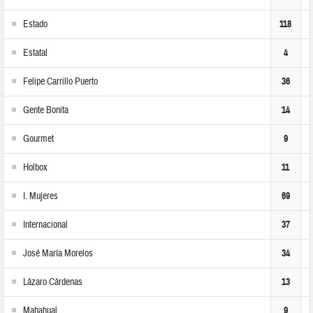
Estado
118
Estatal
4
Felipe Carrillo Puerto
36
Gente Bonita
14
Gourmet
9
Holbox
11
I. Mujeres
69
Internacional
37
José María Morelos
34
Lázaro Cárdenas
13
Mahahual
9