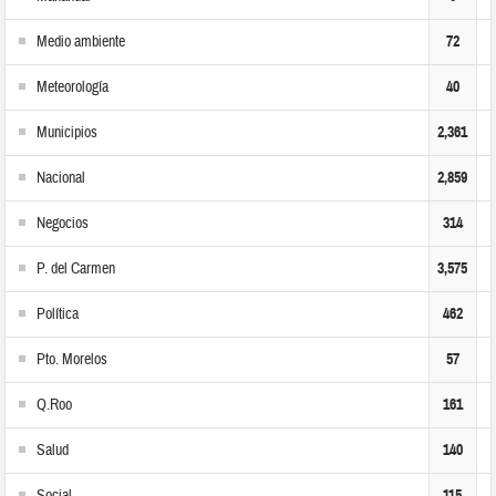
Medio ambiente
72
Meteorología
40
Municipios
2,361
Nacional
2,859
Negocios
314
P. del Carmen
3,575
Política
462
Pto. Morelos
57
Q.Roo
161
Salud
140
115