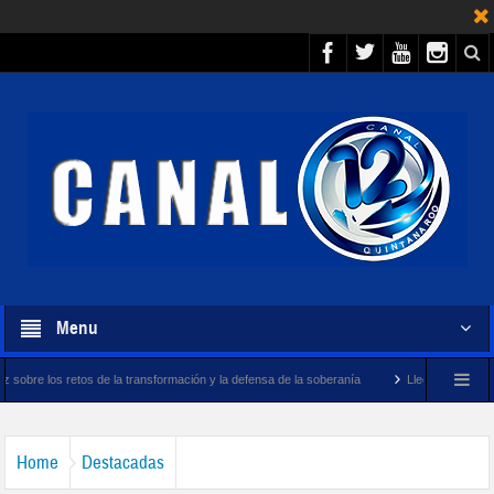
Menu
e la transformación y la defensa de la soberanía
Llegará megabuque sargacero de l
Home
Destacadas