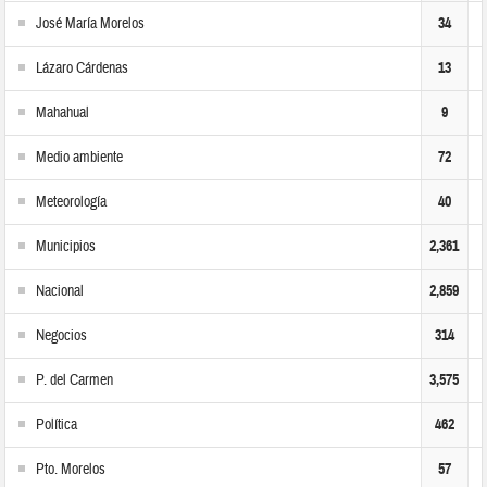
José María Morelos
34
Lázaro Cárdenas
13
Mahahual
9
Medio ambiente
72
Meteorología
40
Municipios
2,361
Nacional
2,859
Negocios
314
P. del Carmen
3,575
Política
462
Pto. Morelos
57