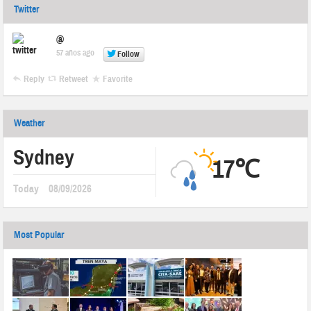
Twitter
@
57 años ago
Follow
Reply
Retweet
Favorite
Weather
Sydney
17℃
Today
08/09/2026
Most Popular