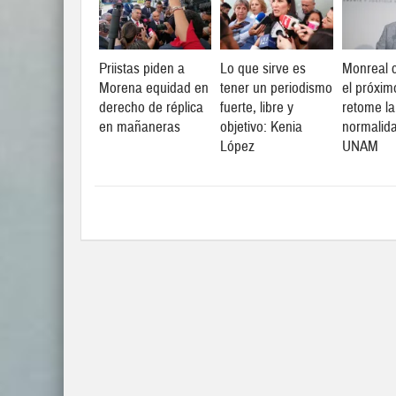
Priistas piden a
Lo que sirve es
Monreal c
Morena equidad en
tener un periodismo
el próxim
derecho de réplica
fuerte, libre y
retome la
en mañaneras
objetivo: Kenia
normalid
López
UNAM