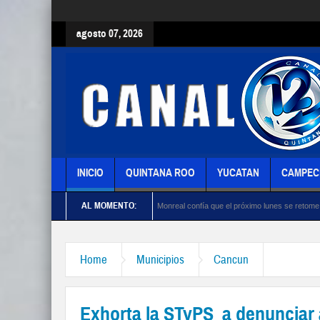
agosto 07, 2026
INICIO
QUINTANA ROO
YUCATAN
CAMPEC
AL MOMENTO:
bjetivo: Kenia López
Monreal confía que el próximo lunes se retome la normalidad e
Home
Municipios
Cancun
Exhorta la STyPS a denunciar 