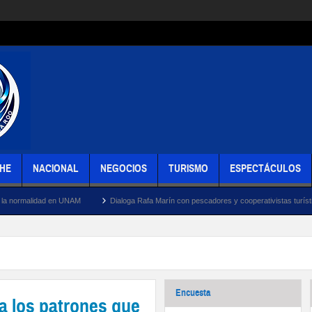
HE
NACIONAL
NEGOCIOS
TURISMO
ESPECTÁCULOS
n UNAM
Dialoga Rafa Marín con pescadores y cooperativistas turísticos de Puerto Juá
Encuesta
a los patrones que