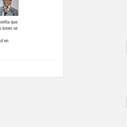
onfía que
o lunes se
ad en