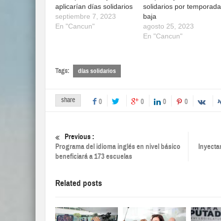
aplicarían días solidarios
solidarios por temporada
septiembre 7, 2023
baja
En "Cancun"
agosto 25, 2023
En "Cancun"
Tags:
días solidarios
share
0
0
0
0
Previous :
Programa del idioma inglés en nivel básico
Inyecta
beneficiará a 173 escuelas
Related posts