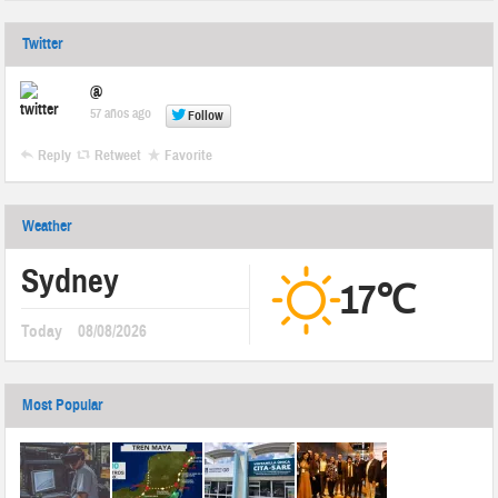
Twitter
@
57 años ago
Follow
Reply
Retweet
Favorite
Weather
Sydney
17℃
Today
08/08/2026
Most Popular