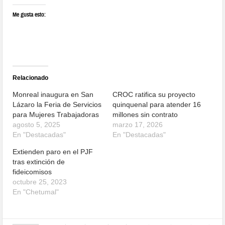
Me gusta esto:
Relacionado
Monreal inaugura en San
CROC ratifica su proyecto
Lázaro la Feria de Servicios
quinquenal para atender 16
para Mujeres Trabajadoras
millones sin contrato
agosto 5, 2025
marzo 17, 2026
En "Destacadas"
En "Destacadas"
Extienden paro en el PJF
tras extinción de
fideicomisos
octubre 25, 2023
En "Chetumal"