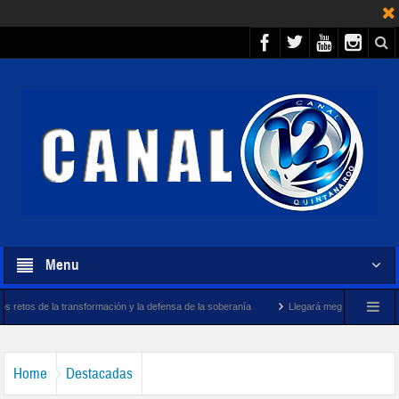
Menu
sformación y la defensa de la soberanía
Llegará megabuque sargacero de la Marina
Home
Destacadas