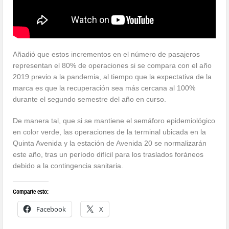
Añadió que estos incrementos en el número de pasajeros
representan el 80% de operaciones si se compara con el año
2019 previo a la pandemia, al tiempo que la expectativa de la
marca es que la recuperación sea más cercana al 100%
durante el segundo semestre del año en curso.
De manera tal, que si se mantiene el semáforo epidemiológico
en color verde, las operaciones de la terminal ubicada en la
Quinta Avenida y la estación de Avenida 20 se normalizarán
este año, tras un período difícil para los traslados foráneos
debido a la contingencia sanitaria.
Comparte esto:
Facebook
X