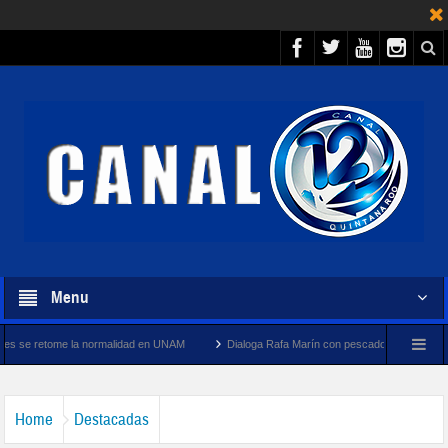
Menu
normalidad en UNAM
Dialoga Rafa Marín con pescadores y cooperativistas turísticos d
Home
Destacadas