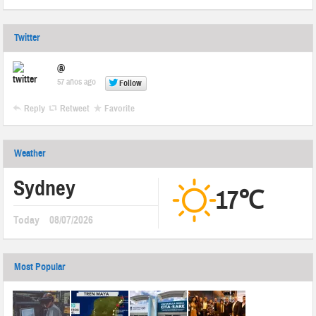
Twitter
@
57 años ago
Follow
Reply
Retweet
Favorite
Weather
Sydney
17℃
Today
08/07/2026
Most Popular