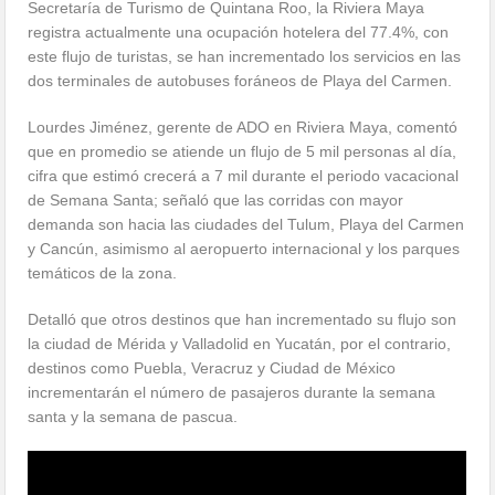
Secretaría de Turismo de Quintana Roo, la Riviera Maya
registra actualmente una ocupación hotelera del 77.4%, con
este flujo de turistas, se han incrementado los servicios en las
dos terminales de autobuses foráneos de Playa del Carmen.
Lourdes Jiménez, gerente de ADO en Riviera Maya, comentó
que en promedio se atiende un flujo de 5 mil personas al día,
cifra que estimó crecerá a 7 mil durante el periodo vacacional
de Semana Santa; señaló que las corridas con mayor
demanda son hacia las ciudades del Tulum, Playa del Carmen
y Cancún, asimismo al aeropuerto internacional y los parques
temáticos de la zona.
Detalló que otros destinos que han incrementado su flujo son
la ciudad de Mérida y Valladolid en Yucatán, por el contrario,
destinos como Puebla, Veracruz y Ciudad de México
incrementarán el número de pasajeros durante la semana
santa y la semana de pascua.