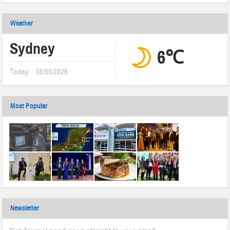
Weather
Sydney
6℃
Today
08/05/2026
Most Popular
Newsletter