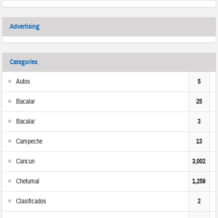
Advertising
Categories
Autos
5
Bacalar
25
Bacalar
3
Campeche
13
Cancun
3,002
Chetumal
1,259
Clasificados
2