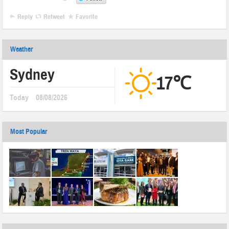
Reply
Retweet
Favorite
Weather
Sydney
17℃
Today
08/08/2026
Most Popular