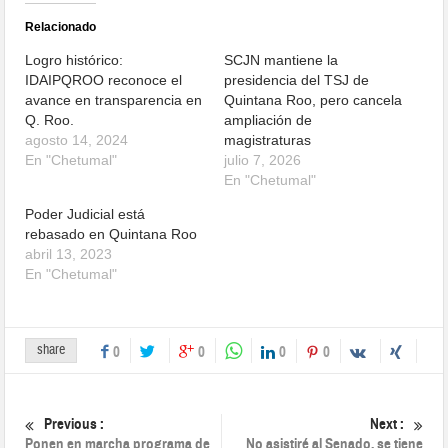
Relacionado
Logro histórico:
SCJN mantiene la
IDAIPQROO reconoce el
presidencia del TSJ de
avance en transparencia en
Quintana Roo, pero cancela
Q. Roo.
ampliación de
agosto 14, 2024
magistraturas
En "Chetumal"
julio 7, 2026
En "Chetumal"
Poder Judicial está
rebasado en Quintana Roo
abril 13, 2023
En "Chetumal"
share
0
0
0
0
Previous :
Next :
Ponen en marcha programa de
No asistiré al Senado, se tiene