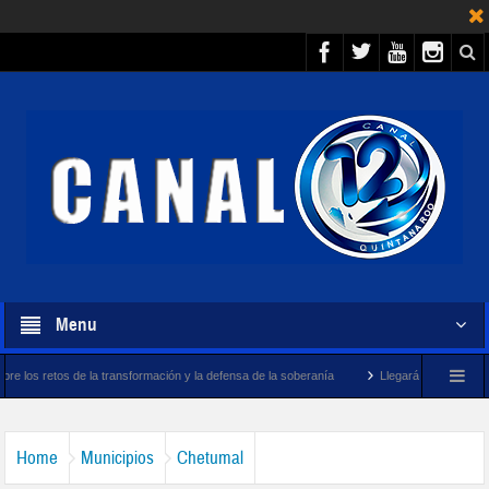
Menu
la transformación y la defensa de la soberanía
Llegará megabuque sargacero de la 
Home
Municipios
Chetumal