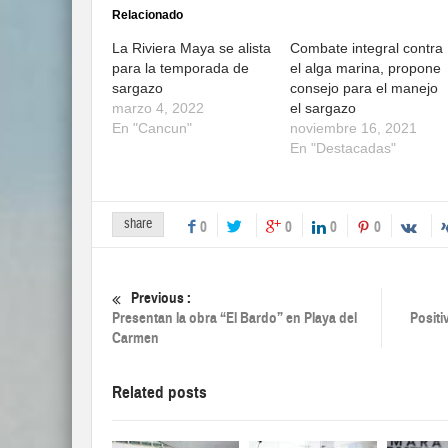
Relacionado
La Riviera Maya se alista
Combate integral contra
para la temporada de
el alga marina, propone
sargazo
consejo para el manejo
marzo 4, 2022
el sargazo
En "Cancun"
noviembre 16, 2021
En "Destacadas"
share
0
0
0
0
Previous :
Presentan la obra “El Bardo” en Playa del
Positi
Carmen
Related posts