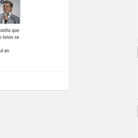
onfía que
o lunes se
ad en