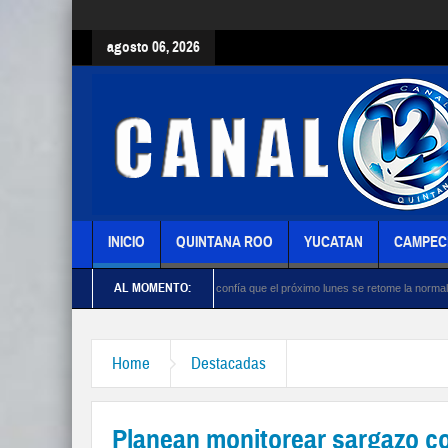
agosto 06, 2026
INICIO
QUINTANA ROO
YUCATAN
CAMPEC
AL MOMENTO:
nia López
Monreal confía que el próximo lunes se retome la normalidad en UNAM
Home
Destacadas
Planean monitorear sargazo c