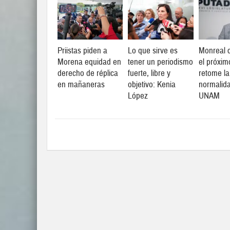
Priistas piden a
Lo que sirve es
Monreal c
Morena equidad en
tener un periodismo
el próxim
derecho de réplica
fuerte, libre y
retome la
en mañaneras
objetivo: Kenia
normalid
López
UNAM