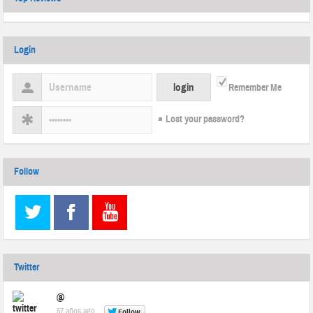
Login
Remember Me
Lost your password?
Follow
Twitter
@
57 años ago
Follow