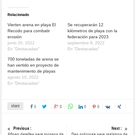
Relacionado
Vierten arena en playa El
Se recuperarán 12
Recodo para combatir
kilómetros de playa con la
erosión
federación para 2023
junio 20, 2022
septiembre 8, 2022
En "Destacadas"
En "Destacadas"
700 toneladas de arena se
han vertido en proyecto de
mantenimiento de playas
agosto 10, 2022
En "Destacadas"
share
0
0
0
0
Previous :
Next :
Afinan detalles para torneos de
Dan prórroga para registros de