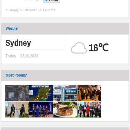
Reply
Retweet
Favorite
Weather
Sydney
16℃
Today
08/10/2026
Most Popular