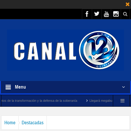
Menu
rmación y la defensa de la soberanía
Llegará megabuque sargacero de la Marina a 
Home
Destacadas