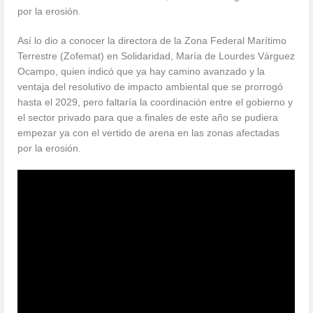
por la erosión.
Así lo dio a conocer la directora de la Zona Federal Marítimo
Terrestre (Zofemat) en Solidaridad, María de Lourdes Várguez
Ocampo, quien indicó que ya hay camino avanzado y la
ventaja del resolutivo de impacto ambiental que se prorrogó
hasta el 2029, pero faltaría la coordinación entre el gobierno y
el sector privado para que a finales de este año se pudiera
empezar ya con el vertido de arena en las zonas afectadas
por la erosión.