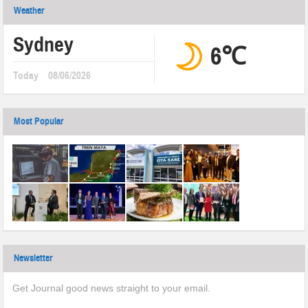
Weather
Sydney
6℃
Today
08/06/2026
Most Popular
Newsletter
Get Journal good news straight to your email.