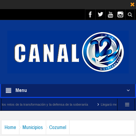
Menu
ransformación y la defensa de la soberanía
Llegará megabuque sargacero de la Mari
Home
Municipios
Cozumel