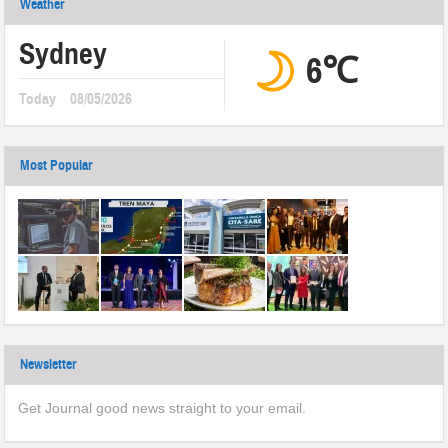
Weather
Sydney
6℃
Today
08/05/2026
Most Popular
Newsletter
Get Journal good news straight to your email.