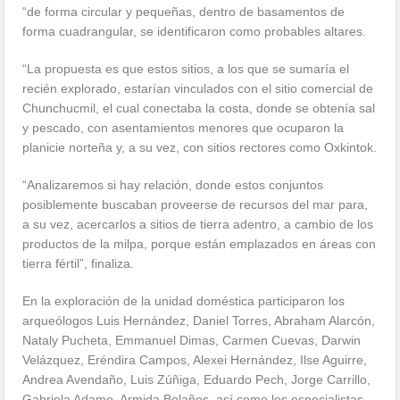
“de forma circular y pequeñas, dentro de basamentos de
forma cuadrangular, se identificaron como probables altares.
“La propuesta es que estos sitios, a los que se sumaría el
recién explorado, estarían vinculados con el sitio comercial de
Chunchucmil, el cual conectaba la costa, donde se obtenía sal
y pescado, con asentamientos menores que ocuparon la
planicie norteña y, a su vez, con sitios rectores como Oxkintok.
“Analizaremos si hay relación, donde estos conjuntos
posiblemente buscaban proveerse de recursos del mar para,
a su vez, acercarlos a sitios de tierra adentro, a cambio de los
productos de la milpa, porque están emplazados en áreas con
tierra fértil”, finaliza.
En la exploración de la unidad doméstica participaron los
arqueólogos Luis Hernández, Daniel Torres, Abraham Alarcón,
Nataly Pucheta, Emmanuel Dimas, Carmen Cuevas, Darwin
Velázquez, Eréndira Campos, Alexei Hernández, Ilse Aguirre,
Andrea Avendaño, Luis Zúñiga, Eduardo Pech, Jorge Carrillo,
Gabriela Adame, Armida Bolaños, así como los especialistas