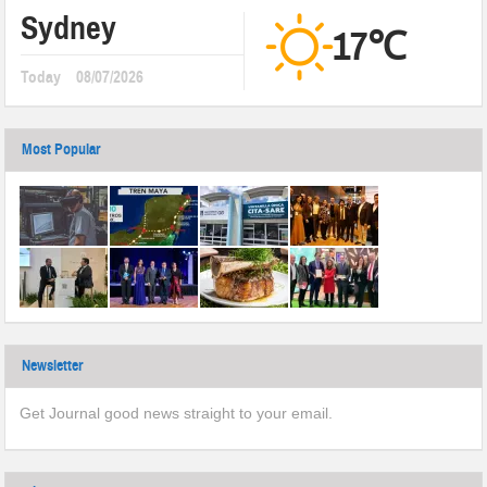
Sydney
17℃
Today
08/07/2026
Most Popular
Newsletter
Get Journal good news straight to your email.