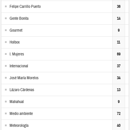
Felipe Carrillo Puerto
36
Gente Bonita
14
Gourmet
9
Holbox
11
I. Mujeres
69
Internacional
37
José María Morelos
34
Lázaro Cárdenas
13
Mahahual
9
Medio ambiente
72
Meteorología
40