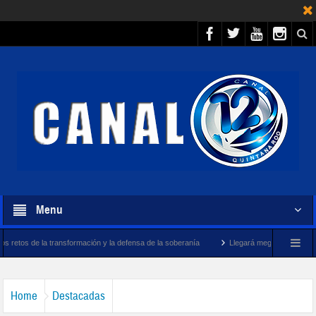
Menu
sformación y la defensa de la soberanía
Llegará megabuque sargacero de la Marina 
Home
Destacadas