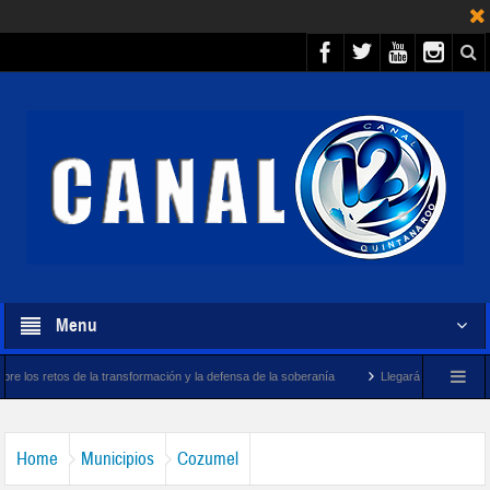
Menu
 transformación y la defensa de la soberanía
Llegará megabuque sargacero de la Ma
Home
Municipios
Cozumel