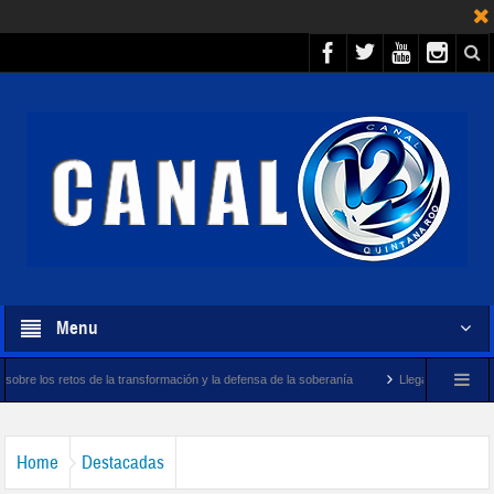
Menu
a transformación y la defensa de la soberanía
Llegará megabuque sargacero de la M
Home
Destacadas