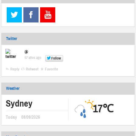
Twitter
@
57 años ago
Follow
Reply
Retweet
Favorite
Weather
Sydney
17℃
Today
08/09/2026