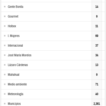
Gente Bonita
14
Gourmet
9
Holbox
11
I. Mujeres
69
Internacional
37
José María Morelos
34
Lázaro Cárdenas
13
Mahahual
9
Medio ambiente
71
Meteorología
40
Municipios
2,361