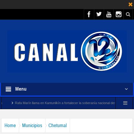
Menu
rín llama en Kantunilkín a fortalecer la soberanía nacional desde la unidad y la participació
Home
Municipios
Chetumal