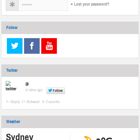
Lost your password?
Follow
Twitter
@
57 años ago
Follow
Reply
Retweet
Favorite
Weather
Sydney