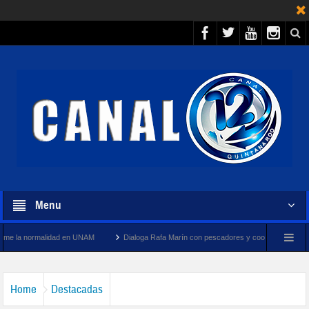
Menu
ad en UNAM
Dialoga Rafa Marín con pescadores y cooperativistas turísticos de Puerto
Home
Destacadas