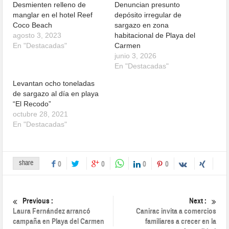
Desmienten relleno de
Denuncian presunto
manglar en el hotel Reef
depósito irregular de
Coco Beach
sargazo en zona
agosto 3, 2023
habitacional de Playa del
En "Destacadas"
Carmen
junio 3, 2026
En "Destacadas"
Levantan ocho toneladas
de sargazo al día en playa
“El Recodo”
octubre 28, 2021
En "Destacadas"
share
0
0
0
0
Previous :
Next :
Laura Fernández arrancó
Canirac invita a comercios
campaña en Playa del Carmen
familiares a crecer en la