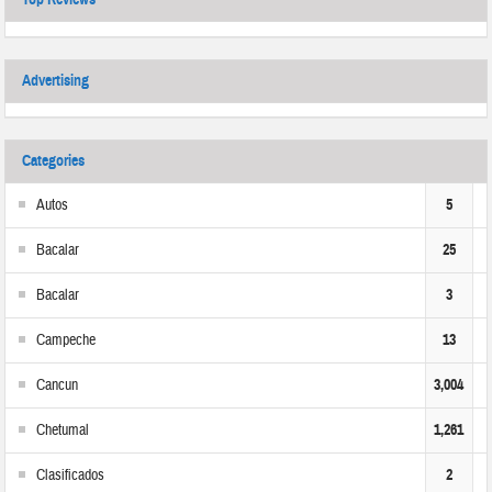
Advertising
Categories
Autos
5
Bacalar
25
Bacalar
3
Campeche
13
Cancun
3,004
Chetumal
1,261
Clasificados
2