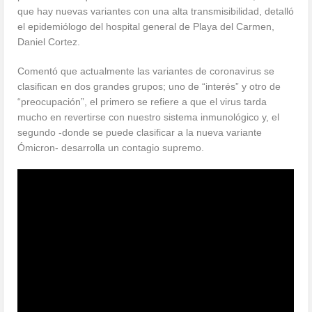
que hay nuevas variantes con una alta transmisibilidad, detalló
el epidemiólogo del hospital general de Playa del Carmen,
Daniel Cortez.
Comentó que actualmente las variantes de coronavirus se
clasifican en dos grandes grupos; uno de “interés” y otro de
“preocupación”, el primero se refiere a que el virus tarda
mucho en revertirse con nuestro sistema inmunológico y, el
segundo -donde se puede clasificar a la nueva variante
Ómicron- desarrolla un contagio supremo.