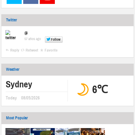
Twitter
@
57 años ago
Follow
Reply
Retweet
Favorite
Weather
Sydney
6℃
Today
08/05/2026
Most Popular