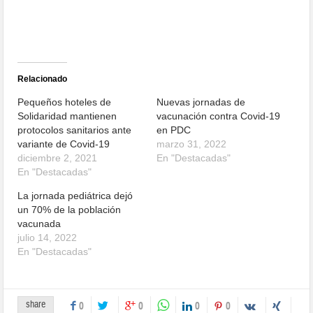
Relacionado
Pequeños hoteles de
Nuevas jornadas de
Solidaridad mantienen
vacunación contra Covid-19
protocolos sanitarios ante
en PDC
variante de Covid-19
marzo 31, 2022
diciembre 2, 2021
En "Destacadas"
En "Destacadas"
La jornada pediátrica dejó
un 70% de la población
vacunada
julio 14, 2022
En "Destacadas"
share
0
0
0
0