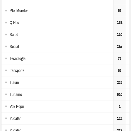
Pto. Morelos
56
Q.Roo
161
Salud
140
Social
114
Tecnología
75
transporte
55
Tulum
225
Turismo
610
Vox Populi
1
Yucatán
124
Yucatan
217