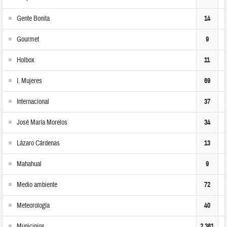
Gente Bonita
14
Gourmet
9
Holbox
11
I. Mujeres
69
Internacional
37
José María Morelos
34
Lázaro Cárdenas
13
Mahahual
9
Medio ambiente
72
Meteorología
40
Municipios
2,361