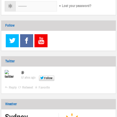
Lost your password?
Follow
Twitter
@
57 años ago
Follow
Reply
Retweet
Favorite
Weather
Sydney