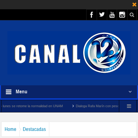
Menu
la normalidad en UNAM
Dialoga Rafa Marín con pescadores y cooperativistas turístico
Home
Destacadas