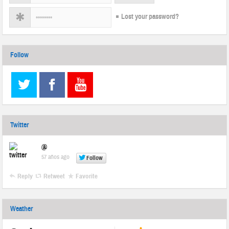
Lost your password?
Follow
Twitter
@
57 años ago
Follow
Reply
Retweet
Favorite
Weather