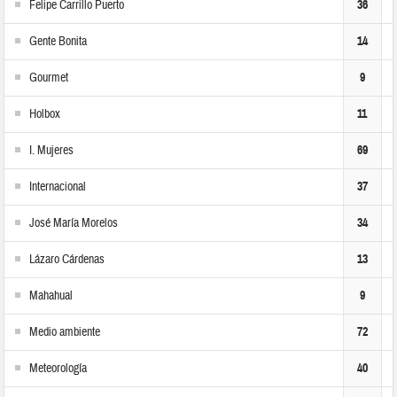
Felipe Carrillo Puerto
36
Gente Bonita
14
Gourmet
9
Holbox
11
I. Mujeres
69
Internacional
37
José María Morelos
34
Lázaro Cárdenas
13
Mahahual
9
Medio ambiente
72
Meteorología
40