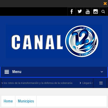
Menu
 transformación y la defensa de la soberanía
Llegará megabuque sargacero de la Ma
Home
Municipios