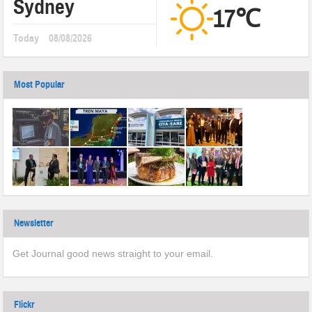
Sydney
17℃
Today
08/08/2026
Most Popular
Newsletter
Get Journal good news straight to your email.
Flickr