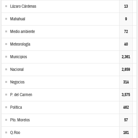
Lázaro Cárdenas
13
Mahahual
9
Medio ambiente
72
Meteorología
40
Municipios
2,361
Nacional
2,859
Negocios
314
P. del Carmen
3,575
Política
462
Pto. Morelos
57
Q.Roo
161