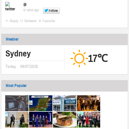
@
57 años ago
Follow
Reply
Retweet
Favorite
Weather
Sydney
17℃
Today
08/07/2026
Most Popular