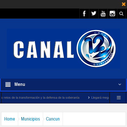
Menu
formación y la defensa de la soberanía
Llegará megabuque sargacero de la Marina 
Home
Municipios
Cancun