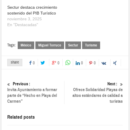
Sectur destaca crecimiento
sostenido del PIB Turístico
noviembre 3, 2025
En "Destacadas"
Tags:
México
Miguel Torruco
Sectur
Turismo
share
0
0
0
0
Previous :
Next :
Invita Ayuntamiento a formar
Ofrece Solidaridad Playas de
parte de “Hecho en Playa del
altos estándares de calidad a
Carmen”
turistas
Related posts