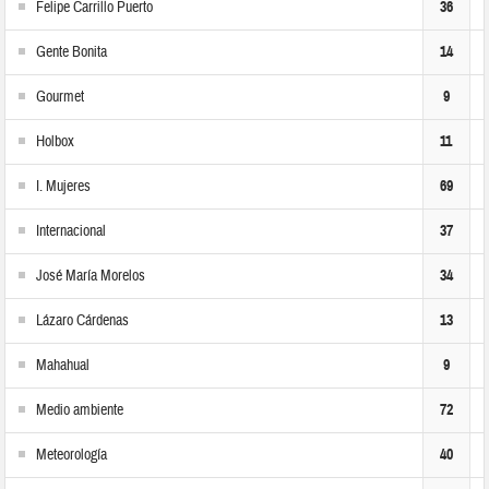
Felipe Carrillo Puerto
36
Gente Bonita
14
Gourmet
9
Holbox
11
I. Mujeres
69
Internacional
37
José María Morelos
34
Lázaro Cárdenas
13
Mahahual
9
Medio ambiente
72
Meteorología
40