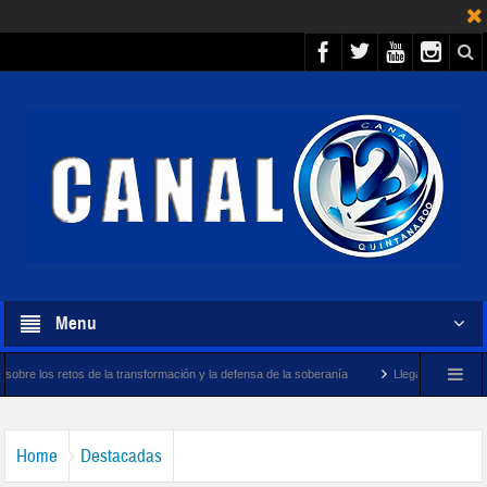
Menu
a transformación y la defensa de la soberanía
Llegará megabuque sargacero de la M
Home
Destacadas