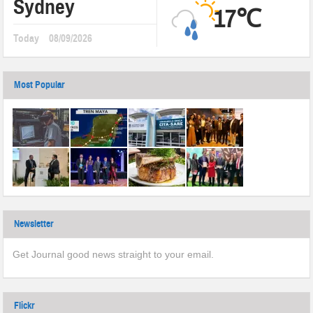
Sydney
17℃
Today
08/09/2026
Most Popular
Newsletter
Get Journal good news straight to your email.
Flickr