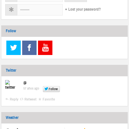
Lost your password?
Follow
Twitter
@
57 años ago
Follow
Reply
Retweet
Favorite
Weather