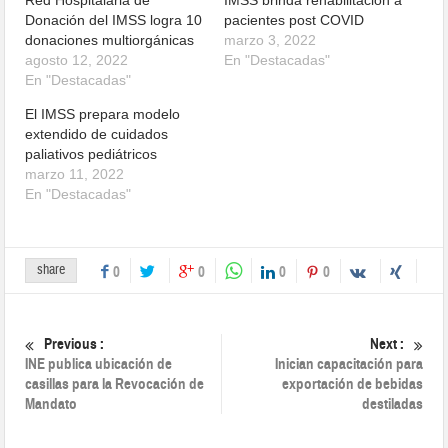
Red Hospitalaria de
IMSS brinda rehabilitación a
Donación del IMSS logra 10
pacientes post COVID
donaciones multiorgánicas
marzo 3, 2022
agosto 12, 2022
En "Destacadas"
En "Destacadas"
El IMSS prepara modelo
extendido de cuidados
paliativos pediátricos
marzo 11, 2022
En "Destacadas"
share
0
0
0
0
Previous :
Next :
INE publica ubicación de
Inician capacitación para
casillas para la Revocación de
exportación de bebidas
Mandato
destiladas