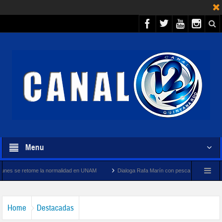
Menu
la normalidad en UNAM
Dialoga Rafa Marín con pescadores y cooperativistas turístico
Home
Destacadas