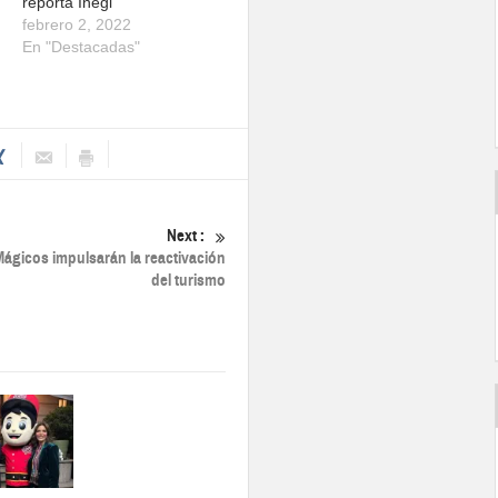
reporta Inegi
febrero 2, 2022
En "Destacadas"
Next :
ágicos impulsarán la reactivación
del turismo