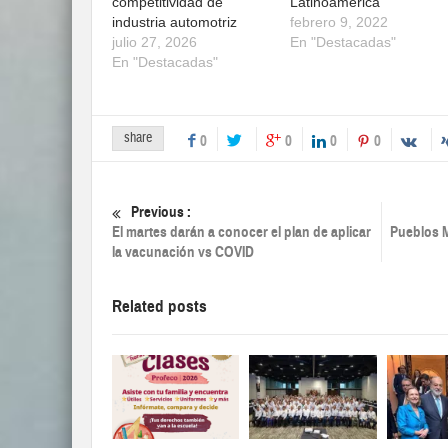
competitividad de
Latinoamérica
industria automotriz
febrero 9, 2022
julio 27, 2026
En "Destacadas"
En "Destacadas"
share
0
0
0
0
Previous :
El martes darán a conocer el plan de aplicar
Pueblos M
la vacunación vs COVID
Related posts