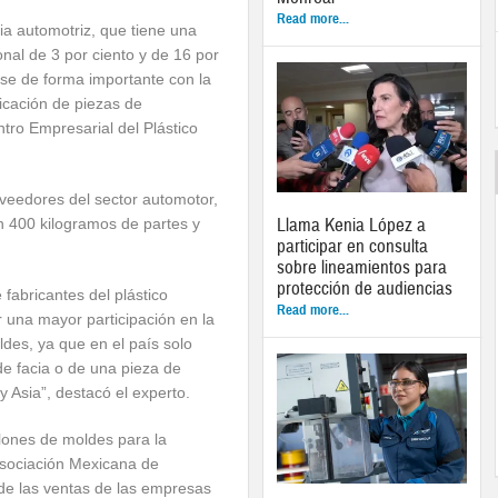
Read more...
ia automotriz, que tiene una
onal de 3 por ciento y de 16 por
rse de forma importante con la
icación de piezas de
ntro Empresarial del Plástico
roveedores del sector automotor,
Llama Kenia López a
n 400 kilogramos de partes y
participar en consulta
sobre lineamientos para
protección de audiencias
abricantes del plástico
Read more...
ar una mayor participación en la
des, ya que en el país solo
de facia o de una pieza de
y Asia”, destacó el experto.
lones de moldes para la
Asociación Mexicana de
de las ventas de las empresas