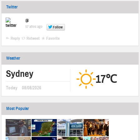
Twitter
@
57 años ago
Follow
Reply
Retweet
Favorite
Weather
Sydney
17℃
Today
08/08/2026
Most Popular