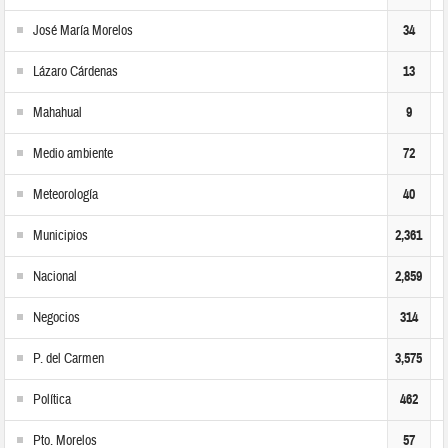
José María Morelos
34
Lázaro Cárdenas
13
Mahahual
9
Medio ambiente
72
Meteorología
40
Municipios
2,361
Nacional
2,859
Negocios
314
P. del Carmen
3,575
Política
462
Pto. Morelos
57