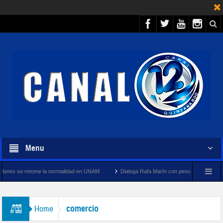
Menu
e la normalidad en UNAM
Dialoga Rafa Marín con pescadores y cooperativistas turísti
comercio
Home