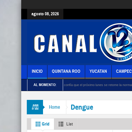
agosto 08, 2026
INICIO
QUINTANA ROO
YUCATAN
CAMPEC
AL MOMENTO:
nia López
Monreal confía que el próximo lunes se retome la normalidad en UNAM
Dengue
Home
Grid
List