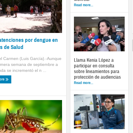
Read more...
atenciones por dengue en
s de Salud
el Carmen (Luis García).-Aunque
Llama Kenia López a
rimera semana de septiembre a
participar en consulta
da se incrementó el n ...
sobre lineamientos para
protección de audiencias
ore
Read more...