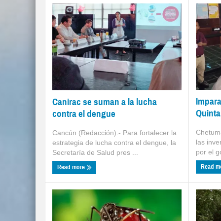
Impara
Canirac se suman a la lucha
Quint
contra el dengue
Chetuma
Cancún (Redacción).- Para fortalecer la
las inve
estrategia de lucha contra el dengue, la
por el g
Secretaría de Salud pres ...
Read m
Read more