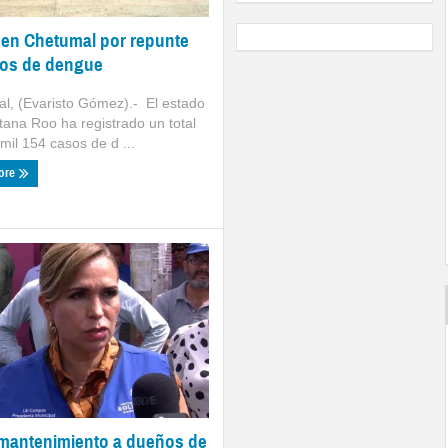
 en Chetumal por repunte
os de dengue
l, (Evaristo Gómez).- El estado
tana Roo ha registrado un total
il 154 casos de d ...
ore
mantenimiento a dueños de