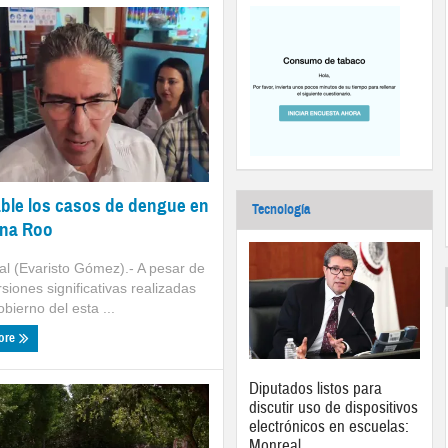
ble los casos de dengue en
Tecnología
ana Roo
l (Evaristo Gómez).- A pesar de
rsiones significativas realizadas
obierno del esta ...
ore
Diputados listos para
discutir uso de dispositivos
electrónicos en escuelas:
Monreal