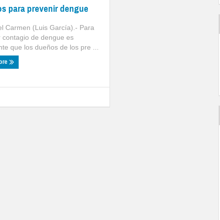
os para prevenir dengue
el Carmen (Luis García).- Para
r contagio de dengue es
te que los dueños de los pre ...
ore