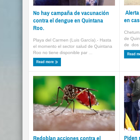
Alerta
No hay campaña de vacunación
en cas
contra el dengue en Quintana
Roo.
Chetuma
de Quin
Playa del Carmen (Luis García).- Hasta
de dos m
el momento el sector salud de Quintana
Roo no tiene disponible par ...
Read m
Read more
Piden 
Redoblan acciones contra el