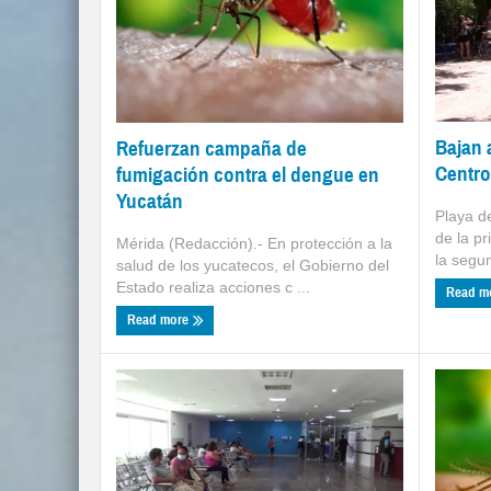
Bajan 
Refuerzan campaña de
Centro
fumigación contra el dengue en
Yucatán
Playa d
de la p
Mérida (Redacción).- En protección a la
la segun
salud de los yucatecos, el Gobierno del
Estado realiza acciones c ...
Read m
Read more