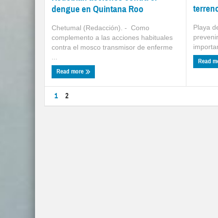
terren
dengue en Quintana Roo
Playa d
Chetumal (Redacción). - Como
preveni
complemento a las acciones habituales
importan
contra el mosco transmisor de enferme
...
Read m
Read more
1
2