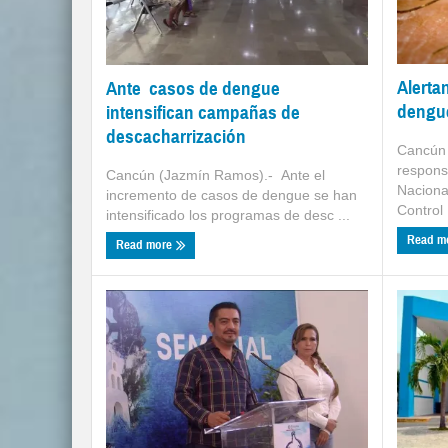
Alerta
Ante casos de dengue
dengue
intensifican campañas de
descacharrización
Cancún 
respons
Cancún (Jazmín Ramos).- Ante el
Naciona
incremento de casos de dengue se han
Control .
intensificado los programas de desc ...
Read m
Read more