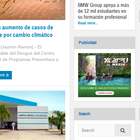
BMW Group apoya a más
de 12 mil estudiantes en
su formación profesional
Read more...
n aumento de casos de
 por cambio climático
Publicidad
(Jazmín Ramos).- El
able del Dengue del Centro
l de Programas Preventivos y
..
ore
Search