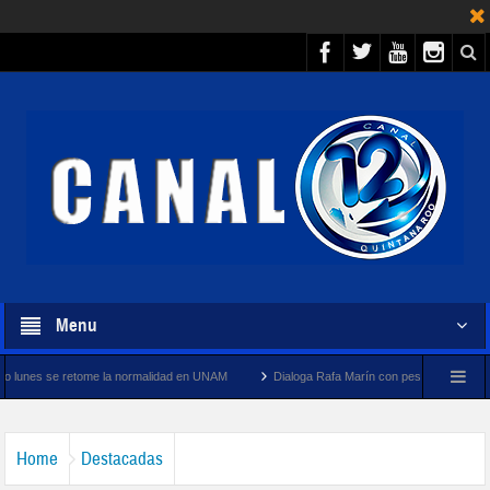
Menu
me la normalidad en UNAM
Dialoga Rafa Marín con pescadores y cooperativistas turís
Home
Destacadas