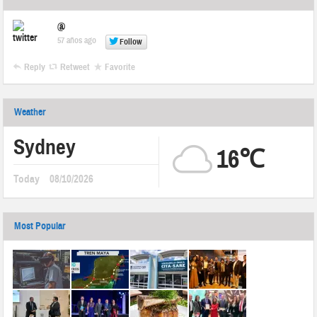
@
57 años ago
Follow
Reply
Retweet
Favorite
Weather
Sydney
16℃
Today
08/10/2026
Most Popular