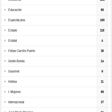
Educación
66
Espectáculos
165
Estado
118
Estatal
4
Felipe Carrillo Puerto
36
Gente Bonita
14
Gourmet
9
Holbox
11
I. Mujeres
69
Internacional
37