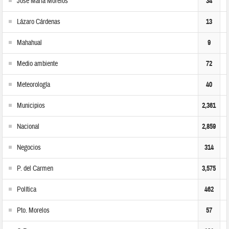
José María Morelos
34
Lázaro Cárdenas
13
Mahahual
9
Medio ambiente
72
Meteorología
40
Municipios
2,361
Nacional
2,859
Negocios
314
P. del Carmen
3,575
Política
462
Pto. Morelos
57