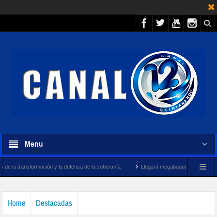
Menu
ción y la defensa de la soberanía
Llegará megabuque sargacero de la Marina a Qui
Home
Destacadas