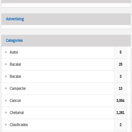
Advertising
Categories
Autos
5
Bacalar
25
Bacalar
3
Campeche
13
Cancun
3,004
Chetumal
1,261
Clasificados
2