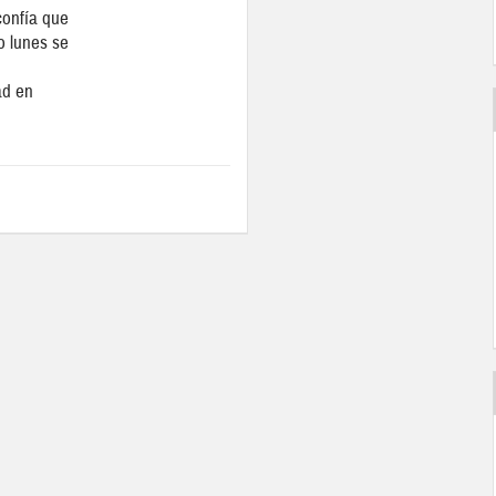
onfía que
o lunes se
ad en