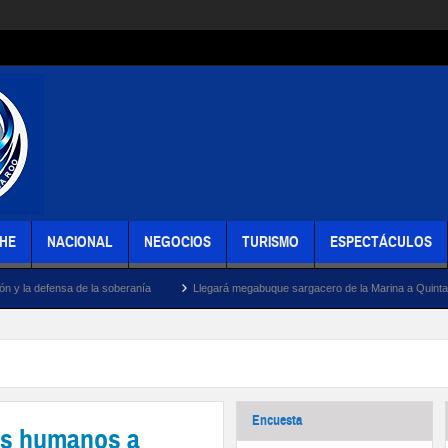
HE
NACIONAL
NEGOCIOS
TURISMO
ESPECTÁCULOS
la soberanía
Llegará megabuque sargacero de la Marina a Quintana Roo
Mar
Encuesta
os humanos a