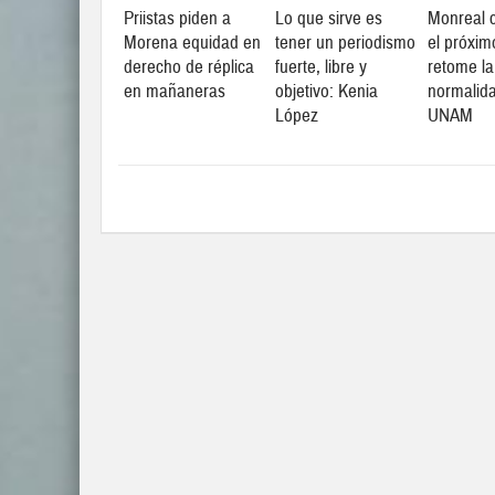
Priistas piden a
Lo que sirve es
Monreal c
Morena equidad en
tener un periodismo
el próxim
derecho de réplica
fuerte, libre y
retome la
en mañaneras
objetivo: Kenia
normalid
López
UNAM