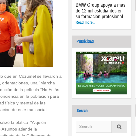
BMW Group apoya a más
de 12 mil estudiantes en
su formación profesional
Read more...
Publicidad
aló que en Cozumel se llevaron a
s, orientaciones, una “Marcha
ección de la película “No Estás
conciencia en la población para
ad física y mental de las
cación de este mal social.
Search
lizó la plática “A quién
 Asuntos atiende la
a adjunta de la Cdheqroo de