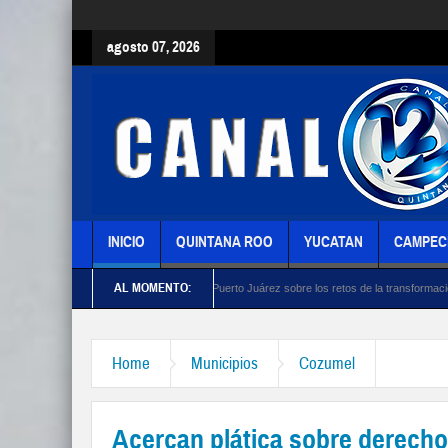
agosto 07, 2026
INICIO
QUINTANA ROO
YUCATAN
CAMPEC
AL MOMENTO:
ativistas turísticos de Puerto Juárez sobre los retos de la transformación y la defensa de 
Home
Municipios
Cozumel
Acercan plática sobre derech