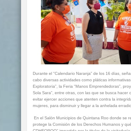
Durante el “Calendario Naranja” de los 16 días, señ
cabo diversas actividades como pláticas informativa
Exploratoria”, la Feria “Manos Emprendedoras”, proy
Sola Sara”, entre otras, con las que se busca hacer 
evitar ejercer acciones que atenten contra la integrid
mujeres, para disminuir y llegar a la anhelada erradi
En el Salón Municipios de Quintana Roo donde se rea
protege la Comisión de los Derechos Humanos y qué
CDHEQROO” impartida por la titular de la visitadurí