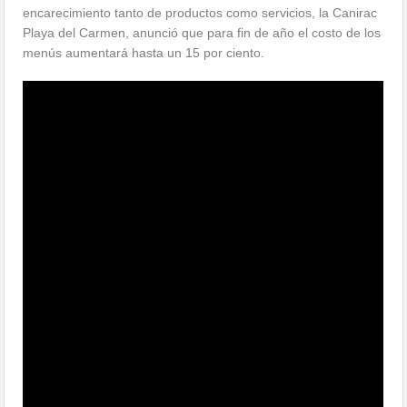
encarecimiento tanto de productos como servicios, la Canirac
Playa del Carmen, anunció que para fin de año el costo de los
menús aumentará hasta un 15 por ciento.