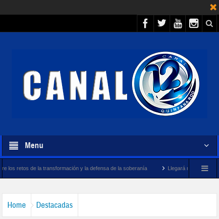
Menu
transformación y la defensa de la soberanía
Llegará megabuque sargacero de la Mar
Home
Destacadas