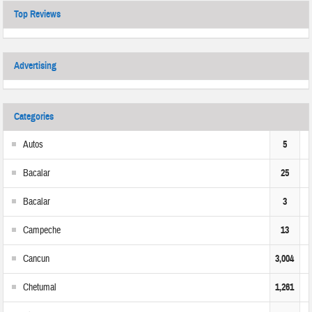
Top Reviews
Advertising
Categories
Autos
5
Bacalar
25
Bacalar
3
Campeche
13
Cancun
3,004
Chetumal
1,261