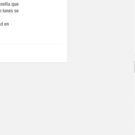
onfía que
o lunes se
ad en
Los puestos ligados a la tecnología
incrementaron su demanda en un 33% en 2019