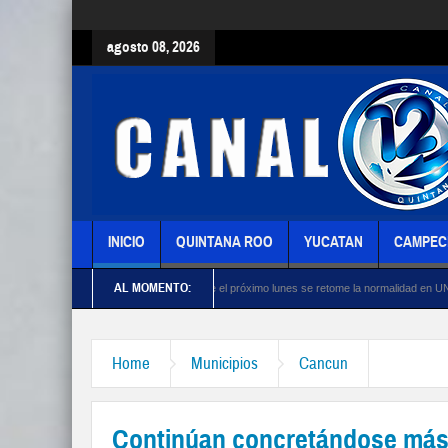
agosto 08, 2026
INICIO
QUINTANA ROO
YUCATAN
CAMPEC
AL MOMENTO:
Monreal confía que el próximo lunes se retome la normalidad en UNAM
Dialo
Home
Municipios
Cancun
Continúan concretándose más 