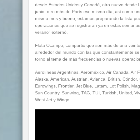
desde Estados Unidos y Canadá, otro nuevo desde Li
junio, otro más de París ese mismo día, así como 
mismo mes y bueno, estamos preparando la lista pu
operaciones que se registraran ya en estas semanas
verano” externó.
Flota Ocampo, compartió que son más de una veint
alrededor del mundo con las que constantemente se
torno al tema de más frecuencias o nuevas operacion
Aerolíneas Argentinas, Aeroméxico, Air Canada, Air Fr
Alaska, American, Austrian, Avianca, British, Cóndor,
Eurowings, Frontier, Jet Blue, Latam, Lot Polish, Mag
Sun Country, Sunwing, TAG, TUI, Turkish, United, Viva
West Jet y Wingo.