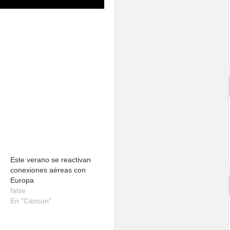
Este verano se reactivan
conexiones aéreas con
Europa
false
En "Cancun"