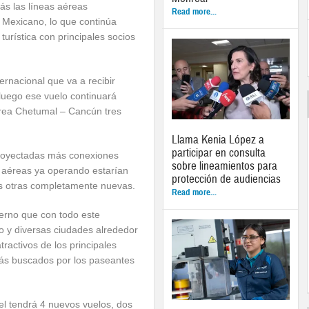
s las líneas aéreas
Read more...
e Mexicano, lo que continúa
turística con principales socios
rnacional que va a recibir
luego ese vuelo continuará
érea Chetumal – Cancún tres
Llama Kenia López a
participar en consulta
proyectadas más conexiones
sobre lineamientos para
 aéreas ya operando estarían
protección de audiencias
s otras completamente nuevas.
Read more...
terno que con todo este
o y diversas ciudades alrededor
activos de los principales
más buscados por los paseantes
l tendrá 4 nuevos vuelos, dos