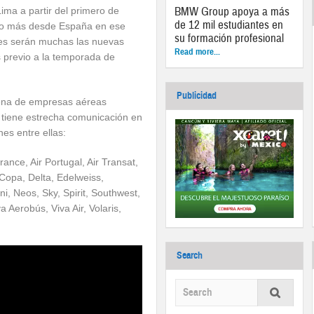
BMW Group apoya a más
ma a partir del primero de
de 12 mil estudiantes en
uno más desde España en ese
su formación profesional
es serán muchas las nuevas
Read more...
 previo a la temporada de
Publicidad
ena de empresas aéreas
 tiene estrecha comunicación en
es entre ellas:
ance, Air Portugal, Air Transat,
 Copa, Delta, Edelweiss,
ni, Neos, Sky, Spirit, Southwest,
 Aerobús, Viva Air, Volaris,
Search