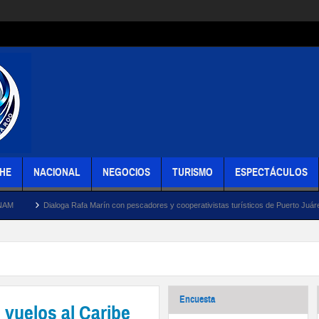
HE
NACIONAL
NEGOCIOS
TURISMO
ESPECTÁCULOS
ga Rafa Marín con pescadores y cooperativistas turísticos de Puerto Juárez sobre los retos 
Encuesta
vuelos al Caribe