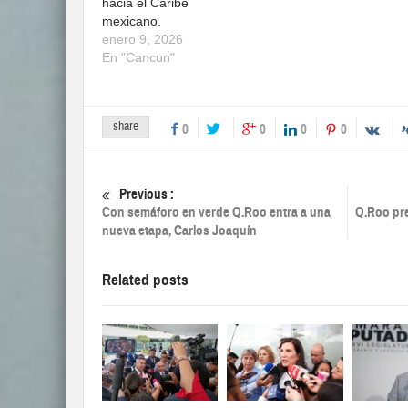
hacia el Caribe
mexicano.
enero 9, 2026
En "Cancun"
share
0
0
0
0
Previous :
Con semáforo en verde Q.Roo entra a una
Q.Roo pre
nueva etapa, Carlos Joaquín
Related posts