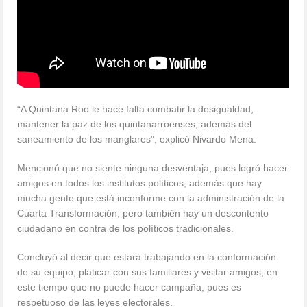
“A Quintana Roo le hace falta combatir la desigualdad,
mantener la paz de los quintanarroenses, además del
saneamiento de los manglares”, explicó Nivardo Mena.
Mencionó que no siente ninguna desventaja, pues logró hacer
amigos en todos los institutos políticos, además que hay
mucha gente que está inconforme con la administración de la
Cuarta Transformación; pero también hay un descontento
ciudadano en contra de los políticos tradicionales.
Concluyó al decir que estará trabajando en la conformación
de su equipo, platicar con sus familiares y visitar amigos, en
este tiempo que no puede hacer campaña, pues es
respetuoso de las leyes electorales.