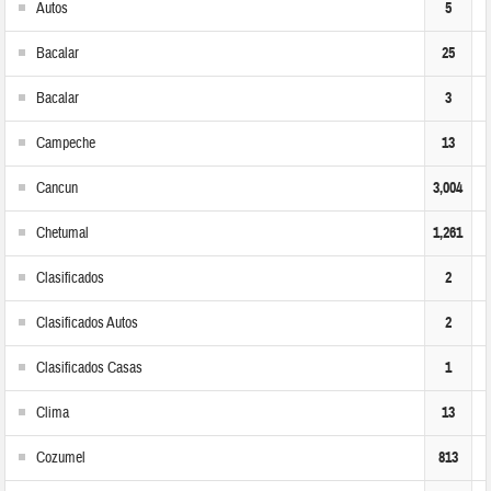
Autos
5
Bacalar
25
Bacalar
3
Campeche
13
Cancun
3,004
Chetumal
1,261
Clasificados
2
Clasificados Autos
2
Clasificados Casas
1
Clima
13
Cozumel
813