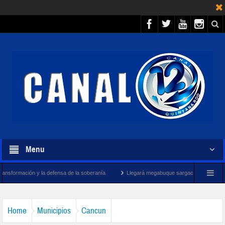
Menu
a defensa de la soberanía
Llegará megabuque sargacero de la Marina a Quintana R
Home
Municipios
Cancun