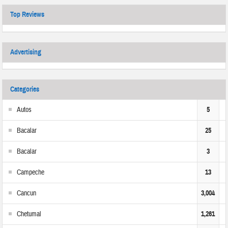
Top Reviews
Advertising
Categories
Autos
5
Bacalar
25
Bacalar
3
Campeche
13
Cancun
3,004
Chetumal
1,261