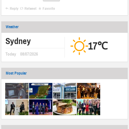
Reply
Retweet
Favorite
Weather
Sydney
17℃
Today
08/07/2026
Most Popular