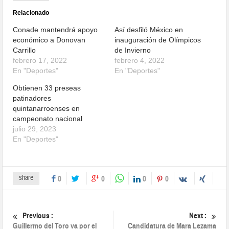
Relacionado
Conade mantendrá apoyo
Así desfiló México en
económico a Donovan
inauguración de Olímpicos
Carrillo
de Invierno
febrero 17, 2022
febrero 4, 2022
En "Deportes"
En "Deportes"
Obtienen 33 preseas
patinadores
quintanarroenses en
campeonato nacional
julio 29, 2023
En "Deportes"
share
0
0
0
0
Previous :
Next :
Guillermo del Toro va por el
Candidatura de Mara Lezama