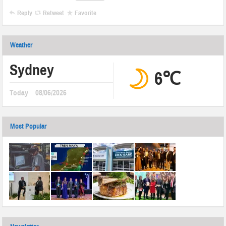
Reply
Retweet
Favorite
Weather
Sydney
6℃
Today
08/06/2026
Most Popular