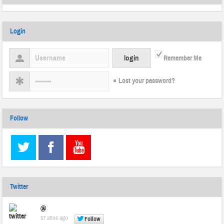
Login
Remember Me
Lost your password?
Follow
Twitter
@
57 años ago
Follow