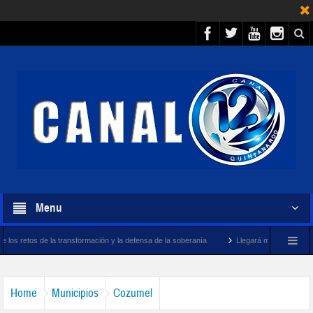
Menu
nsformación y la defensa de la soberanía
Llegará megabuque sargacero de la Marina
Home
Municipios
Cozumel