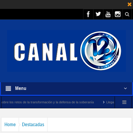
Menu
 la transformación y la defensa de la soberanía
Llegará megabuque sargacero de la
Home
Destacadas