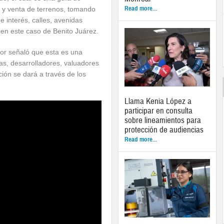
Read more...
 y venta de terrenos, tomando
de interés, calles, avenidas
 en este caso de Benito Juárez.
or señaló que esta es una
as, desarrolladores, valuadores
ción se dará a través de los
Llama Kenia López a
participar en consulta
sobre lineamientos para
protección de audiencias
Read more...