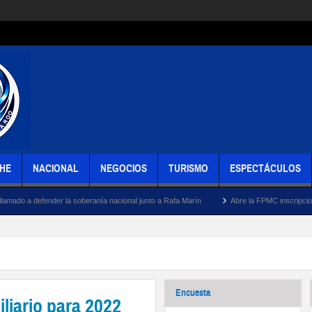
HE
NACIONAL
NEGOCIOS
TURISMO
ESPECTÁCULOS
a soberanía nacional junto a Rafa Marín
Abre la FPMC inscripciones para taller gratui
Encuesta
iliario para 2022