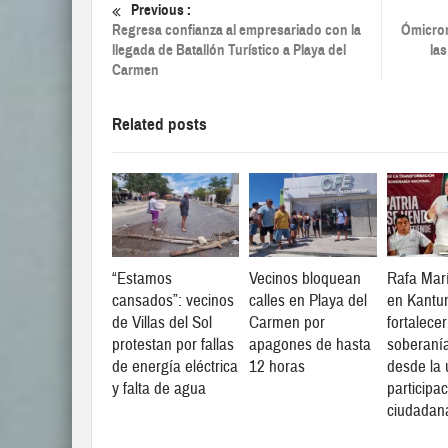
Previous :
Regresa confianza al empresariado con la
Ómicron
llegada de Batallón Turístico a Playa del
las
Carmen
Related posts
“Estamos
Vecinos bloquean
Rafa Marí
cansados”: vecinos
calles en Playa del
en Kantun
de Villas del Sol
Carmen por
fortalecer
protestan por fallas
apagones de hasta
soberanía
de energía eléctrica
12 horas
desde la 
y falta de agua
participa
ciudadan