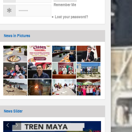
Remember Me
Lost your password?
News in Pictures
News Slider