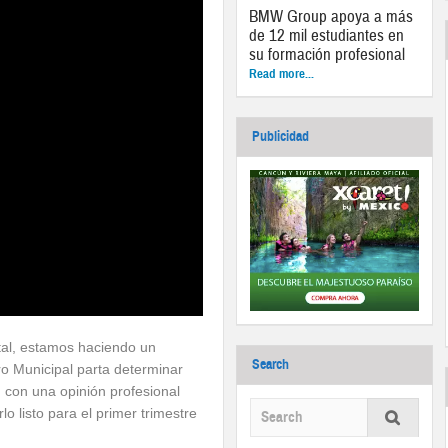
BMW Group apoya a más
de 12 mil estudiantes en
su formación profesional
Read more...
Publicidad
gital, estamos haciendo un
Search
tro Municipal parta determinar
 con una opinión profesional
 listo para el primer trimestre