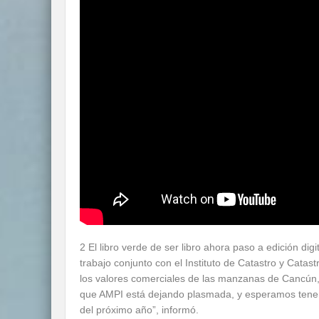
2 El libro verde de ser libro ahora paso a edición di
trabajo conjunto con el Instituto de Catastro y Catas
los valores comerciales de las manzanas de Cancún,
que AMPI está dejando plasmada, y esperamos tenerlo
del próximo año”, informó.