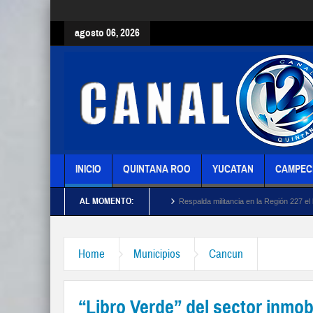
agosto 06, 2026
INICIO
QUINTANA ROO
YUCATAN
CAMPEC
AL MOMENTO:
 participación ciudadana
Respalda militancia en la Región 227 el llamado a defender l
Home
Municipios
Cancun
“Libro Verde” del sector inmob