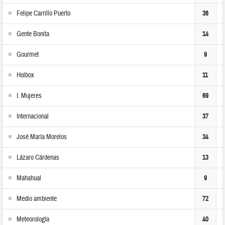
Felipe Carrillo Puerto
36
Gente Bonita
14
Gourmet
9
Holbox
11
I. Mujeres
69
Internacional
37
José María Morelos
34
Lázaro Cárdenas
13
Mahahual
9
Medio ambiente
72
Meteorología
40