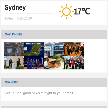
Sydney
17℃
Today
08/08/2026
Most Popular
Newsletter
Get Journal good news straight to your email.