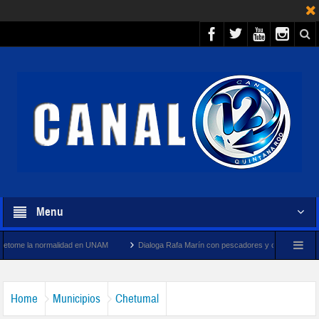
Menu
d en UNAM
Dialoga Rafa Marín con pescadores y cooperativistas turísticos de Puerto 
Home
Municipios
Chetumal