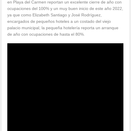
en Playa del Carmen reportan un excelente cierre de año con
ocupaciones del 100% y un muy buen inicio de este año 2022,
ya que como Elizabeth Santiago y José Rodríguez,
encargados de pequeños hoteles a un costado del viejo
palacio municipal, la pequeña hotelería reporta un arranque
de año con ocupaciones de hasta el 80%.