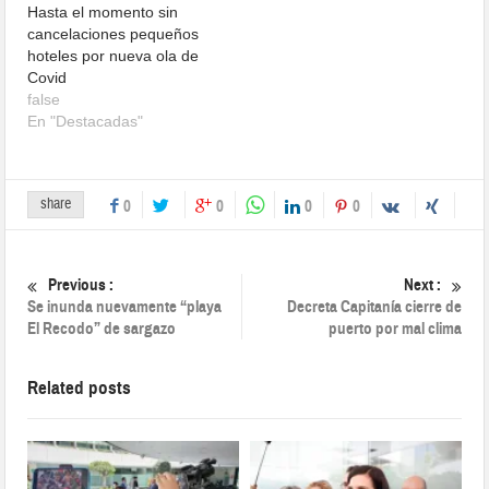
Hasta el momento sin
cancelaciones pequeños
hoteles por nueva ola de
Covid
false
En "Destacadas"
share
0
0
0
0
Previous :
Next :
Se inunda nuevamente “playa
Decreta Capitanía cierre de
El Recodo” de sargazo
puerto por mal clima
Related posts