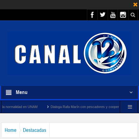
Menu
n UNAM
Dialoga Rafa Marín con pescadores y cooperativistas turísticos de Puerto Juá
Home
Destacadas