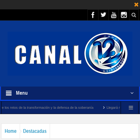
Menu
 transformación y la defensa de la soberanía
Llegará megabuque sargacero de la Ma
Home
Destacadas