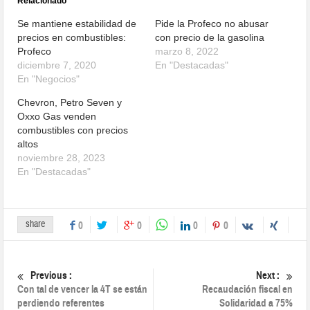
Relacionado
Se mantiene estabilidad de
Pide la Profeco no abusar
precios en combustibles:
con precio de la gasolina
Profeco
marzo 8, 2022
diciembre 7, 2020
En "Destacadas"
En "Negocios"
Chevron, Petro Seven y
Oxxo Gas venden
combustibles con precios
altos
noviembre 28, 2023
En "Destacadas"
share
0
0
0
0
Previous :
Next :
Con tal de vencer la 4T se están
Recaudación fiscal en
perdiendo referentes
Solidaridad a 75%