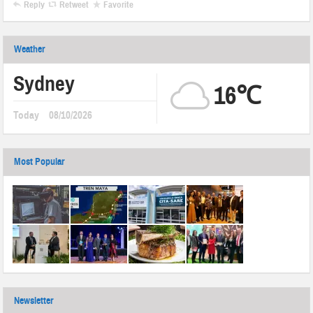
Reply
Retweet
Favorite
Weather
Sydney
16℃
Today
08/10/2026
Most Popular
Newsletter