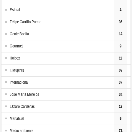
Estatal
4
Felipe Carrillo Puerto
36
Gente Bonita
14
Gourmet
9
Holbox
11
I. Mujeres
69
Internacional
37
José María Morelos
34
Lázaro Cárdenas
13
Mahahual
9
Medio ambiente
71