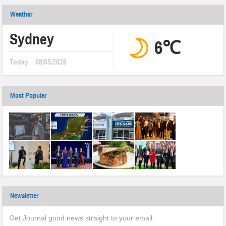
Weather
Sydney
6℃
Today
08/05/2026
Most Popular
Newsletter
Get Journal good news straight to your email.