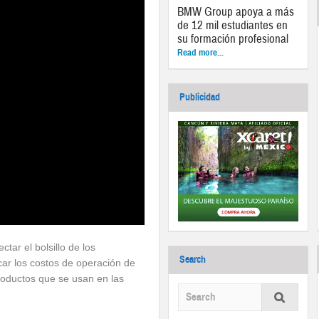
BMW Group apoya a más
de 12 mil estudiantes en
su formación profesional
Read more...
Publicidad
tar el bolsillo de los
Search
ar los costos de operación de
roductos que se usan en las