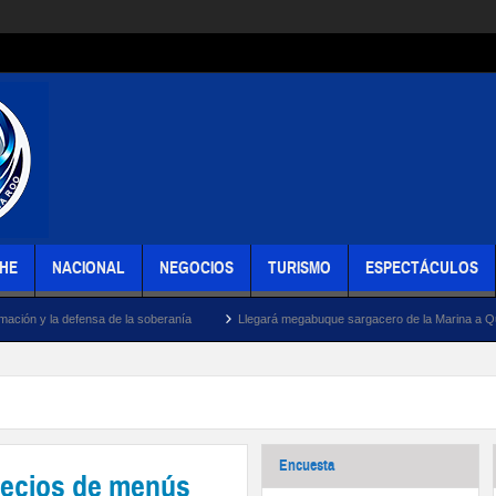
HE
NACIONAL
NEGOCIOS
TURISMO
ESPECTÁCULOS
e la soberanía
Llegará megabuque sargacero de la Marina a Quintana Roo
M
Encuesta
recios de menús