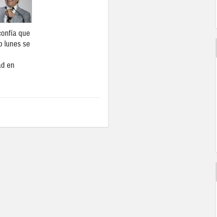
onfía que
o lunes se
ad en