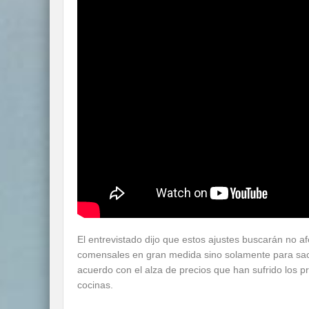
El entrevistado dijo que estos ajustes buscarán no afec
comensales en gran medida sino solamente para sac
acuerdo con el alza de precios que han sufrido los p
cocinas.