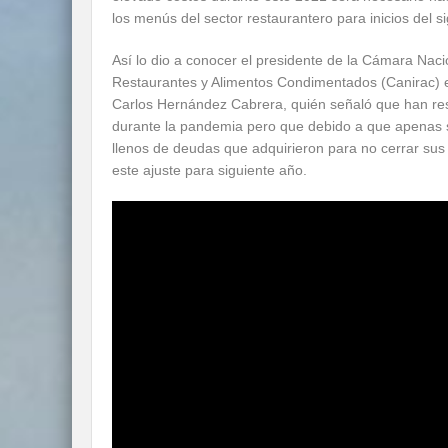
los menús del sector restaurantero para inicios del s
Así lo dio a conocer el presidente de la Cámara Nacio
Restaurantes y Alimentos Condimentados (Canirac) 
Carlos Hernández Cabrera, quién señaló que han resi
durante la pandemia pero que debido a que apenas 
llenos de deudas que adquirieron para no cerrar sus
este ajuste para siguiente año.