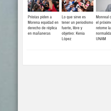
Priistas piden a
Lo que sirve es
Monreal c
Morena equidad en
tener un periodismo
el próxim
derecho de réplica
fuerte, libre y
retome la
en mañaneras
objetivo: Kenia
normalid
López
UNAM