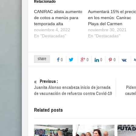
Relacionado
CANIRAC alista aumento
Aumentará 15% el preci
de cotos a menús para
en los menús: Canirac
temporada alta
Playa del Carmen
noviembre 4, 2022
noviembre 30, 2021
En "Destacadas"
En "Destacadas"
share
0
0
0
0
Previous :
Juanita Alonso encabeza inicio de jornada
Piden
de vacunación de refuerzo contra Covid-19
cautel
Related posts