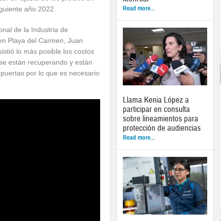
Read more...
iguiente año 2022.
nal de la Industria de
en Playa del Carmen, Juan
stió lo más posible los costos
se están recuperando y están
 puertas por lo que es necesario
Llama Kenia López a
participar en consulta
sobre lineamientos para
protección de audiencias
Read more...