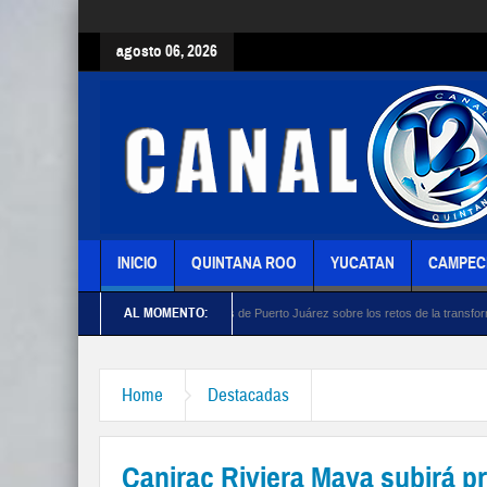
agosto 06, 2026
INICIO
QUINTANA ROO
YUCATAN
CAMPEC
AL MOMENTO:
erativistas turísticos de Puerto Juárez sobre los retos de la transformación y la defensa d
Home
Destacadas
Canirac Riviera Maya subirá p