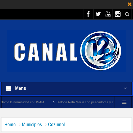
Menu
dad en UNAM
Dialoga Rafa Marín con pescadores y cooperativistas turísticos de Puert
Home
Municipios
Cozumel