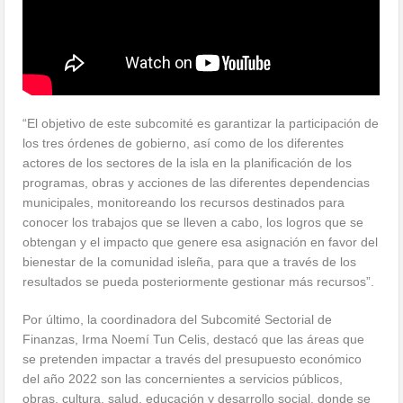
“El objetivo de este subcomité es garantizar la participación de
los tres órdenes de gobierno, así como de los diferentes
actores de los sectores de la isla en la planificación de los
programas, obras y acciones de las diferentes dependencias
municipales, monitoreando los recursos destinados para
conocer los trabajos que se lleven a cabo, los logros que se
obtengan y el impacto que genere esa asignación en favor del
bienestar de la comunidad isleña, para que a través de los
resultados se pueda posteriormente gestionar más recursos”.
Por último, la coordinadora del Subcomité Sectorial de
Finanzas, Irma Noemí Tun Celis, destacó que las áreas que
se pretenden impactar a través del presupuesto económico
del año 2022 son las concernientes a servicios públicos,
obras, cultura, salud, educación y desarrollo social, donde se