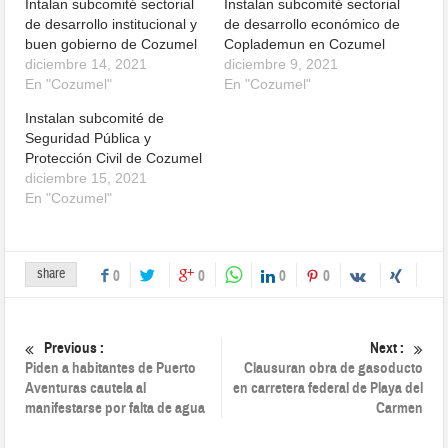
Intalan subcomité sectorial
Instalan subcomité sectorial
de desarrollo institucional y
de desarrollo económico de
buen gobierno de Cozumel
Coplademun en Cozumel
diciembre 14, 2021
diciembre 9, 2021
En "Cozumel"
En "Cozumel"
Instalan subcomité de
Seguridad Pública y
Protección Civil de Cozumel
diciembre 15, 2021
En "Cozumel"
share
0
0
0
0
Previous :
Next :
Piden a habitantes de Puerto
Clausuran obra de gasoducto
Aventuras cautela al
en carretera federal de Playa del
manifestarse por falta de agua
Carmen