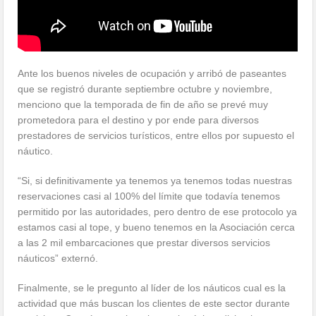
Ante los buenos niveles de ocupación y arribó de paseantes
que se registró durante septiembre octubre y noviembre,
menciono que la temporada de fin de año se prevé muy
prometedora para el destino y por ende para diversos
prestadores de servicios turísticos, entre ellos por supuesto el
náutico.
“Si, si definitivamente ya tenemos ya tenemos todas nuestras
reservaciones casi al 100% del límite que todavía tenemos
permitido por las autoridades, pero dentro de ese protocolo ya
estamos casi al tope, y bueno tenemos en la Asociación cerca
a las 2 mil embarcaciones que prestar diversos servicios
náuticos” externó.
Finalmente, se le pregunto al líder de los náuticos cual es la
actividad que más buscan los clientes de este sector durante