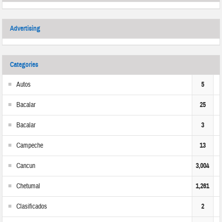
Advertising
Categories
Autos
5
Bacalar
25
Bacalar
3
Campeche
13
Cancun
3,004
Chetumal
1,261
Clasificados
2