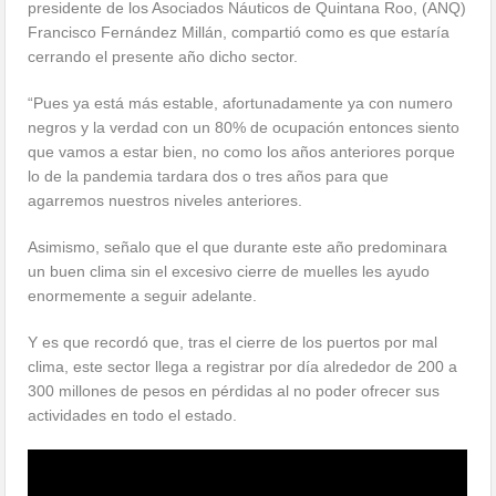
presidente de los Asociados Náuticos de Quintana Roo, (ANQ)
Francisco Fernández Millán, compartió como es que estaría
cerrando el presente año dicho sector.
“Pues ya está más estable, afortunadamente ya con numero
negros y la verdad con un 80% de ocupación entonces siento
que vamos a estar bien, no como los años anteriores porque
lo de la pandemia tardara dos o tres años para que
agarremos nuestros niveles anteriores.
Asimismo, señalo que el que durante este año predominara
un buen clima sin el excesivo cierre de muelles les ayudo
enormemente a seguir adelante.
Y es que recordó que, tras el cierre de los puertos por mal
clima, este sector llega a registrar por día alrededor de 200 a
300 millones de pesos en pérdidas al no poder ofrecer sus
actividades en todo el estado.