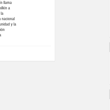
n llama
ilkín a
 la
 nacional
unidad y la
ción
a