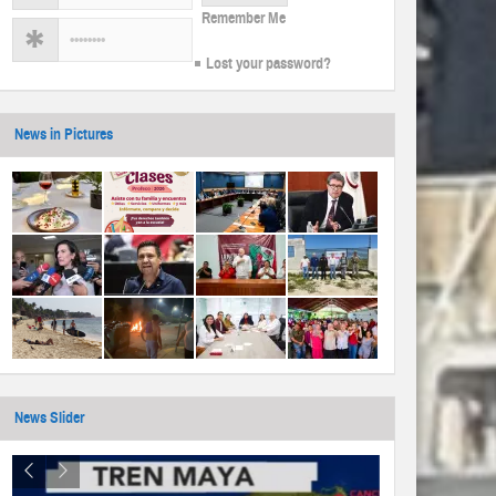
Remember Me
Lost your password?
News in Pictures
News Slider