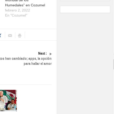
Humedales” en Cozumel
febrero 2, 2022
En "Cozumel"
Next :
tos han cambiado; apps, la opción
para hallar el amor