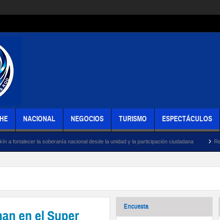
HE
NACIONAL
NEGOCIOS
TURISMO
ESPECTÁCULOS
 soberanía nacional desde la unidad y la participación ciudadana
Respalda militancia 
Encuesta
an en el Super