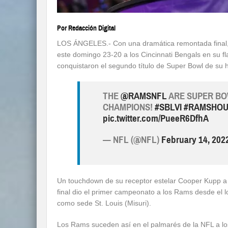
Por Redacción Digital
LOS ÁNGELES.- Con una dramática remontada final
este domingo 23-20 a los Cincinnati Bengals en su f
conquistaron el segundo título de Super Bowl de su hi
THE
@RAMSNFL
ARE SUPER BO
CHAMPIONS!
#SBLVI
#RAMSHOU
pic.twitter.com/PueeR6DfhA
— NFL (@NFL)
February 14, 202
Un touchdown de su receptor estelar Cooper Kupp a
final dio el primer campeonato a los Rams desde el 
como sede St. Louis (Misuri).
Los Rams suceden así en el palmarés de la NFL a 