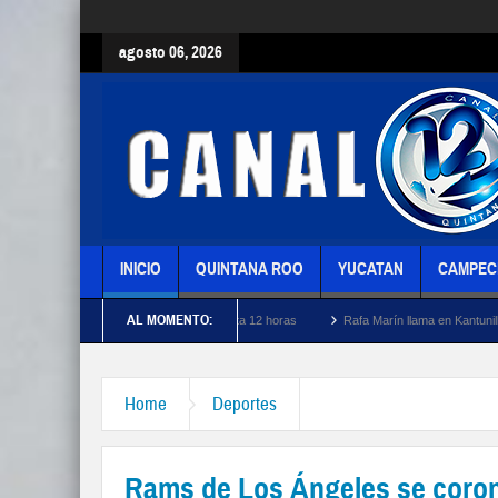
agosto 06, 2026
INICIO
QUINTANA ROO
YUCATAN
CAMPEC
AL MOMENTO:
rmen por apagones de hasta 12 horas
Rafa Marín llama en Kantunilkín a fortalecer la
Home
Deportes
Rams de Los Ángeles se coron