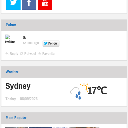
Twitter
@
57 años ago
Follow
Reply
Retweet
Favorite
Weather
Sydney
17℃
Today
08/09/2026
Most Popular