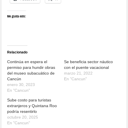
Me gusta esto:
Relacionado
Continúa en espera el
Se beneficia sector náutico
permiso para hundir obras
con el puente vacacional
del museo subacuático de
marzo 21, 2022
Cancún
En "Cancun"
enero 30, 2023
En "Cancun"
Sube costo para turistas
extranjeros y Quintana Roo
podría resentirlo
octubre 20, 2025
En "Cancun"